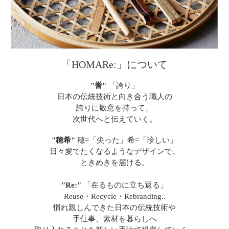
「HOMARe:」について
"誉"
「誇り」
日本の伝統技術と向き合う職人の
誇りに敬意を持って、
次世代へと伝えていく。
"穂希"
穂=「尖った」希=「珍しい」
日々愛でたくなるようなデザインで、
ときめきを届ける。
"Re:"
「在るものに立ち返る」
Reuse・Recycle・Rebranding..
慣れ親しんできた日本の伝統技術や
手仕事、素材を暮らしへ