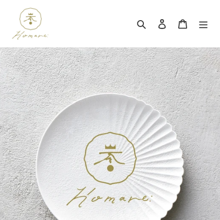
コ
ン
検索
ログイン
カート
テ
ン
ツ
に
ス
キ
ッ
プ
す
る